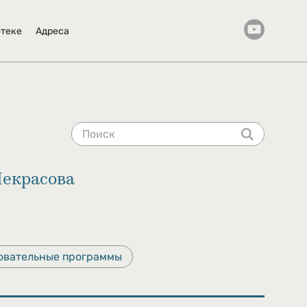
отеке
Адреса
Некрасова
овательные программы