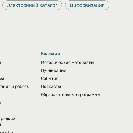
Электронный каталог
Цифровизация
Коллегам
и
Методические материалы
Публикации
сы
События
тения и работы
Подкасты
Образовательные программы
я
 редких
ий
ки «По