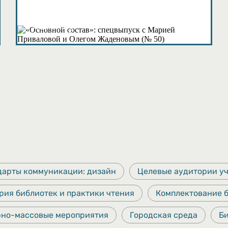
Подкасты
дарты коммуникации: дизайн
Целевые аудитории у
рия библиотек и практики чтения
Комплектование 
рно-массовые мероприятия
Городская среда
Б