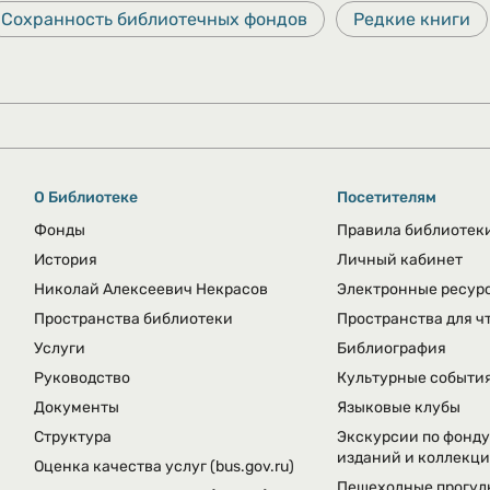
Сохранность библиотечных фондов
Редкие книги
О Библиотеке
Посетителям
Фонды
Правила библиотек
История
Личный кабинет
Николай Алексеевич Некрасов
Электронные ресур
Пространства библиотеки
Пространства для ч
Услуги
Библиография
Руководство
Культурные событи
Документы
Языковые клубы
Структура
Экскурсии по фонду
изданий и коллекц
Оценка качества услуг
(bus.gov.ru)
Пешеходные прогул