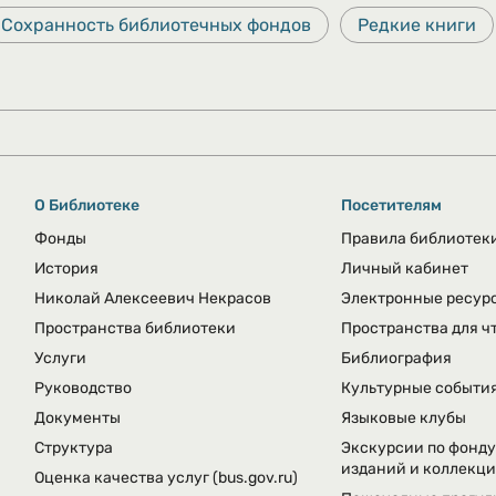
Сохранность библиотечных фондов
Редкие книги
О Библиотеке
Посетителям
Фонды
Правила библиотек
История
Личный кабинет
Николай Алексеевич Некрасов
Электронные ресур
Пространства библиотеки
Пространства для ч
Услуги
Библиография
Руководство
Культурные событи
Документы
Языковые клубы
Структура
Экскурсии по фонду
изданий и коллекц
Оценка качества услуг
(bus.gov.ru)