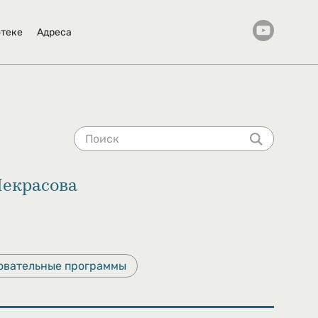
отеке
Адреса
Некрасова
овательные программы