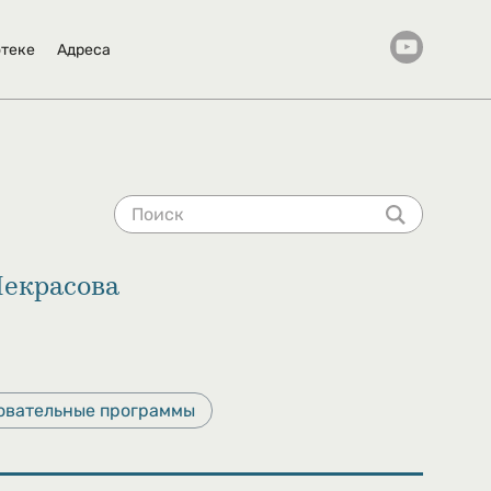
отеке
Адреса
Некрасова
овательные программы