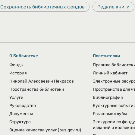
Сохранность библиотечных фондов
Редкие книги
О Библиотеке
Посетителям
Фонды
Правила библиотек
История
Личный кабинет
Николай Алексеевич Некрасов
Электронные ресур
Пространства библиотеки
Пространства для ч
Услуги
Библиография
Руководство
Культурные событи
Документы
Языковые клубы
Структура
Экскурсии по фонду
изданий и коллекц
Оценка качества услуг
(bus.gov.ru)